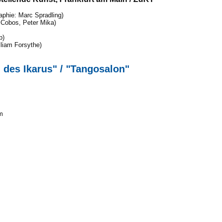
aphie: Marc Spradling)
 Cobos, Peter Mika)
p)
liam Forsythe)
n des Ikarus" / "Tangosalon"
m