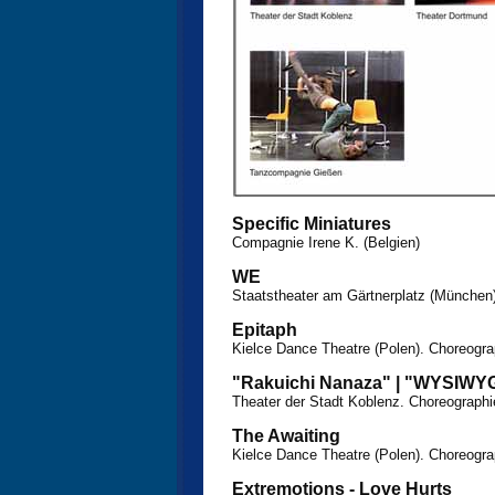
Specific Miniatures
Compagnie Irene K. (Belgien)
WE
Staatstheater am Gärtnerplatz (München
Epitaph
Kielce Dance Theatre (Polen). Choreogra
"Rakuichi Nanaza" | "WYSIWY
Theater der Stadt Koblenz. Choreographi
The Awaiting
Kielce Dance Theatre (Polen). Choreogra
Extremotions - Love Hurts