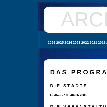
ARC
2026
2025
2024
2023
2022
2021
2019
D A S P R O G R A
D I E S T Ä D T E
Gießen 27.05.-04.06.2006
D I E V E R A N S T A L T U