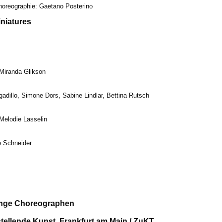
oreographie: Gaetano Posterino
iniatures
Miranda Glikson
adillo, Simone Dors, Sabine Lindlar, Bettina Rutsch
Melodie Lasselin
e Schneider
unge Choreographen
tellende Kunst, Frankfurt am Main / ZuKT