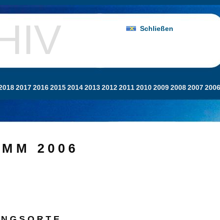
HIV
Schließen
2018
2017
2016
2015
2014
2013
2012
2011
2010
2009
2008
2007
200
 M M 2 0 0 6
 N G S O R T E