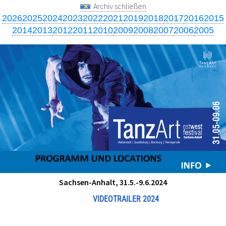
Archiv schließen
2026
2025
2024
2023
2022
2021
2019
2018
2017
2016
2015
2014
2013
2012
2011
2010
2009
2008
2007
2006
2005
Sachsen-Anhalt, 31.5.-9.6.2024
VIDEOTRAILER 2024